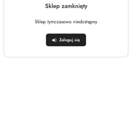
Sklep zamknięty
Sklep tymczasowo niedostępny
Zaloguj się
Rura drenarska DN50 perforowana– elastyczna rura drenarska PVC
50 mm do skutecznego odwodnienia
19.95